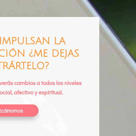
 IMPULSAN LA
IÓN ¿ME DEJAS
RÁRTELO?
verás cambios a todos los niveles
ocial, afectivo y espiritual.
zcámonos