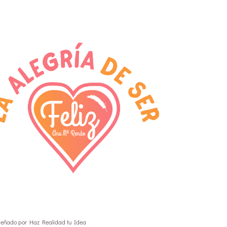
señado por
Haz Realidad tu Idea