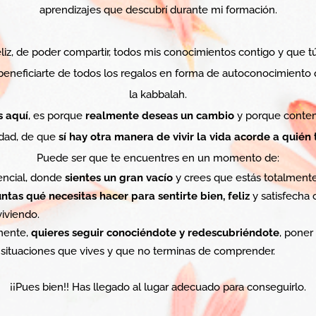
aprendizajes que descubrí durante mi formación.
liz, de poder compartir, todos mis conocimientos contigo y que tú
beneficiarte de todos los regalos en forma de autoconocimiento 
la kabbalah.
s aquí
, es porque
realmente deseas un cambio
y porque contem
idad, de que
sí hay otra manera de vivir la vida acorde a quién 
Puede ser que te encuentres en un momento de:
tencial, donde
sientes un gran vacío
y crees que estás totalmente
ntas qué necesitas hacer para sentirte bien, feliz
y satisfecha 
viviendo.
mente,
quieres seguir conociéndote y redescubriéndote
, poner
 situaciones que vives y que no terminas de comprender.
¡¡Pues bien!! Has llegado al lugar adecuado para conseguirlo.