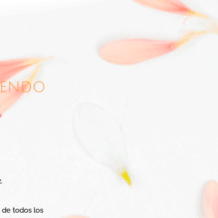
z
.
 de todos los