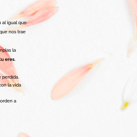
 al igual que
que nos trae
plas la
tu eres.
 perdida.
con la vida
 orden a