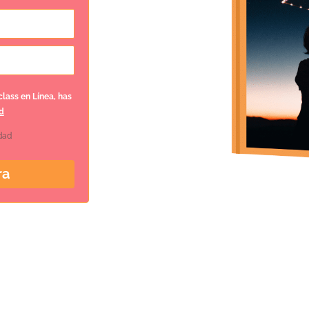
lass en Línea, has
d
idad
ra