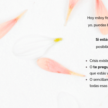
Hoy estoy fe
yo, puedas 
Si está
posibil
Crisis exis
O
te pregu
que estás 
O sencilla
todas esas