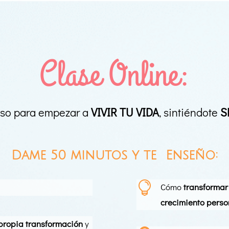
Clase Online:
aso para empezar a
VIVIR TU VIDA
, sintiéndote
S
Dame 50 minutos y te Enseño:

Cómo
transformar 
crecimiento perso
 propia transformación
y