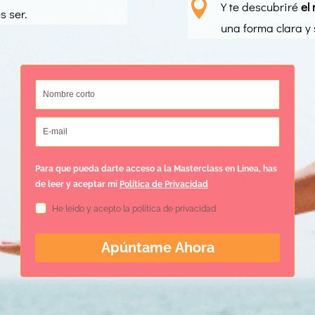

Y te descubriré
el
s ser.
una forma clara y s
Para que pueda darte acceso a la Masterclass en Línea, has
de leer y aceptar mi
Política de Privacidad
He leído y acepto la política de privacidad
Apúntame Ahora