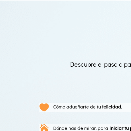
Descubre el paso a p

Cómo adueñarte de tu
felicidad
.

Dónde has de mirar, para
iniciar tu