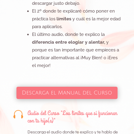
descargar justo debajo.
El 2º donde te explicaré cómo poner en
práctica los
límites
y cuál es la mejor edad
para aplicarlos.
El último audio, donde te explico la
diferencia entre elogiar y alentar,
y
porque es tan importante que empieces a
practicar alternativas al ¡Muy Bien! o ¡Eres
el mejor!
Descarga el Manual del Curso
Audio del Curso "Los límites que sí funcionan

con tu hijo(a)"
Descarga el audio donde te explico y te hablo de